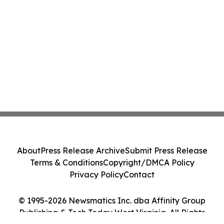
About
Press Release Archive
Submit Press Release
Terms & Conditions
Copyright/DMCA Policy
Privacy Policy
Contact
© 1995-2026 Newsmatics Inc. dba Affinity Group
Publishing & Tech Today West Virginia. All Rights