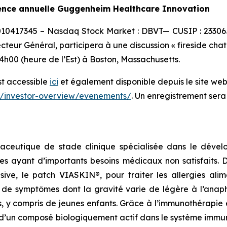
rence annuelle Guggenheim Healthcare Innovation
0010417345 – Nasdaq Stock Market : DBVT— CUSIP : 23306
ecteur Général, participera à une discussion « fireside ch
h00 (heure de l’Est) à Boston, Massachusetts.
st accessible
ici
et également disponible depuis le site web 
r/investor-overview/evenements/
. Un enregistrement sera
aceutique de stade clinique spécialisée dans le dévelo
es ayant d’importants besoins médicaux non satisfaits.
lusive, le patch VIASKIN®, pour traiter les allergies al
e symptômes dont la gravité varie de légère à l’anaphy
s, y compris de jeunes enfants. Grâce à l’immunothérapie
’un composé biologiquement actif dans le système immunit