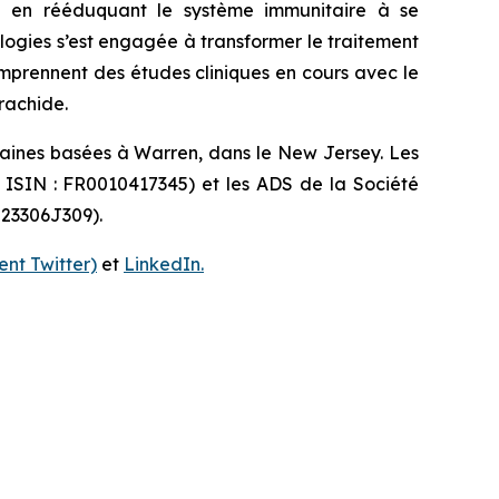
idu en rééduquant le système immunitaire à se
ologies s’est engagée à transformer le traitement
omprennent des études cliniques en cours avec le
rachide.
caines basées à Warren, dans le New Jersey. Les
e ISIN : FR0010417345) et les ADS de la Société
 23306J309).
nt Twitter)
et
LinkedIn.