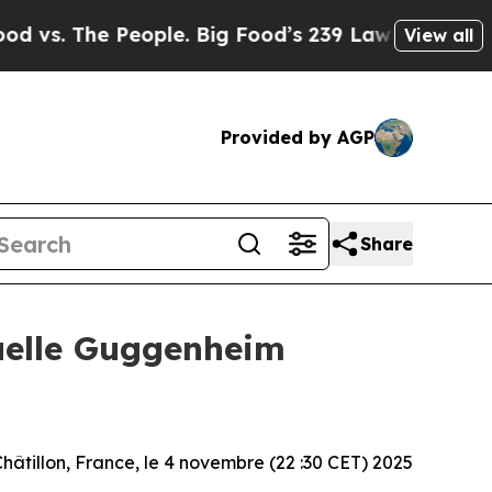
 The People. Big Food’s 239 Lawsuits Against Life
View all
Provided by AGP
Share
nuelle Guggenheim
hâtillon, France, le 4 novembre (22 :30 CET) 2025