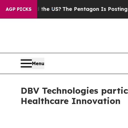
s. Should the US?
The Pentagon Is Posting Crypti
AGP PICKS
Menu
DBV Technologies partic
Healthcare Innovation